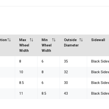
tion
Max
Min
Outside
Sidewall
Wheel
Wheel
Diameter
Width
Width
8
6
35
Black Sidew
10
8
32
Black Sidew
8.5
6
30
Black Sidew
11
8.5
43
Black Sidew