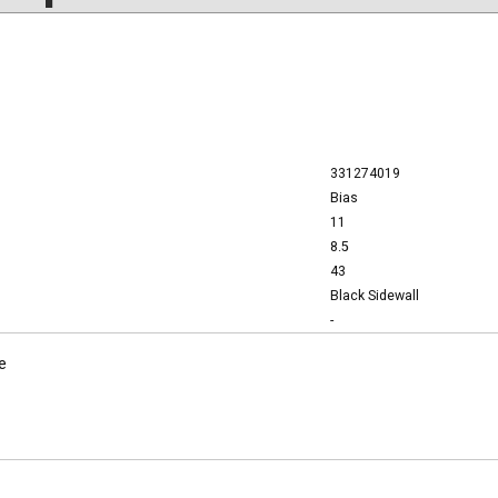
331274019
Bias
11
8.5
43
Black Sidewall
-
e