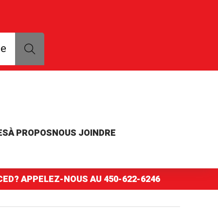
que, modèle ou numéro de pièce
ce
ES
À PROPOS
NOUS JOINDRE
NCED? APPELEZ-NOUS AU
450-622-6246