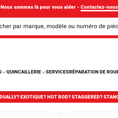
Nous sommes là pour vous aider -
Contactez-nous
Rechercher par mar
cher par marque, modèle ou numéro de piè
S
QUINCAILLERIE
SERVICES
RÉPARATION DE ROU
 DUALLY? EXOTIQUE? HOT ROD? STAGGERED? STA