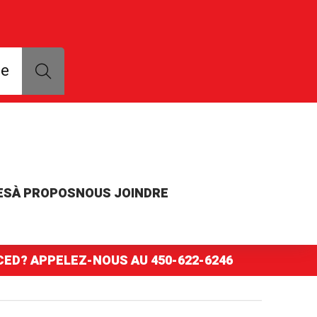
que, modèle ou numéro de pièce
ce
ES
À PROPOS
NOUS JOINDRE
NCED? APPELEZ-NOUS AU
450-622-6246