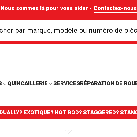
Nous sommes là pour vous aider -
Contactez-nous
Rechercher par mar
cher par marque, modèle ou numéro de piè
S
QUINCAILLERIE
SERVICES
RÉPARATION DE ROU
 DUALLY? EXOTIQUE? HOT ROD? STAGGERED? STA