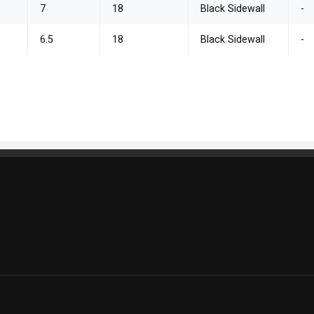
7
18
Black Sidewall
-
6.5
18
Black Sidewall
-