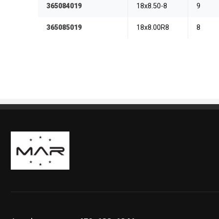
365084019
18x8.50-8
9
365085019
18x8.00R8
8
Boutique Mags à Rabais