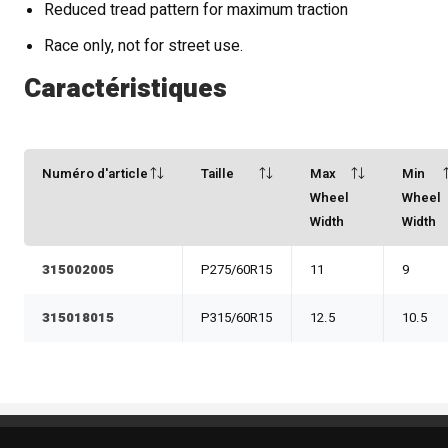
Reduced tread pattern for maximum traction
Race only, not for street use.
Caractéristiques
Numéro d'article
Taille
Max
Min
Wheel
Wheel
Width
Width
315002005
P275/60R15
11
9
315018015
P315/60R15
12.5
10.5