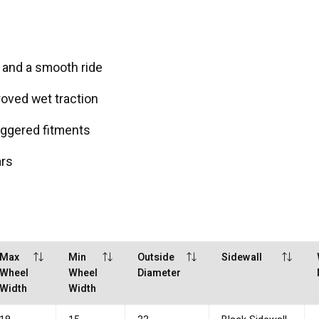
 and a smooth ride
roved wet traction
taggered fitments
ars
Max
Min
Outside
Sidewall
Wheel
Wheel
Diameter
Width
Width