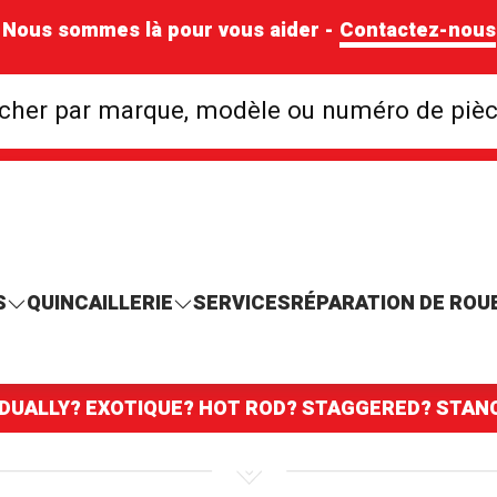
Nous sommes là pour vous aider -
Contactez-nous
Rechercher par mar
cher par marque, modèle ou numéro de piè
S
QUINCAILLERIE
SERVICES
RÉPARATION DE ROU
 DUALLY? EXOTIQUE? HOT ROD? STAGGERED? STA