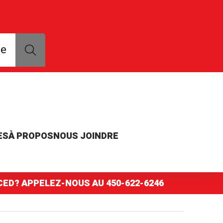
que, modèle ou numéro de pièce
ce
ES
À PROPOS
NOUS JOINDRE
NCED? APPELEZ-NOUS AU
450-622-6246