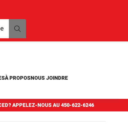
que, modèle ou numéro de pièce
ce
ES
À PROPOS
NOUS JOINDRE
NCED? APPELEZ-NOUS AU
450-622-6246