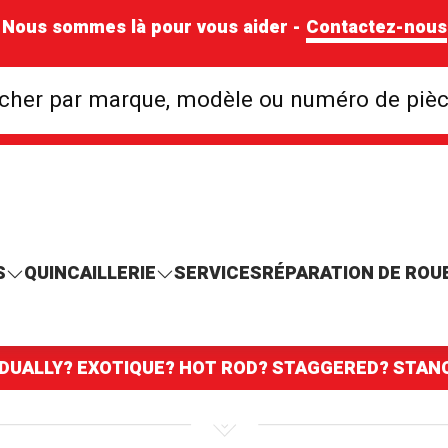
Nous sommes là pour vous aider -
Contactez-nous
Rechercher par mar
cher par marque, modèle ou numéro de piè
S
QUINCAILLERIE
SERVICES
RÉPARATION DE ROU
 DUALLY? EXOTIQUE? HOT ROD? STAGGERED? STA