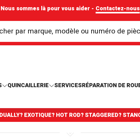
Nous sommes là pour vous aider -
Contactez-nous
Rechercher par mar
cher par marque, modèle ou numéro de piè
S
QUINCAILLERIE
SERVICES
RÉPARATION DE ROU
 DUALLY? EXOTIQUE? HOT ROD? STAGGERED? STA