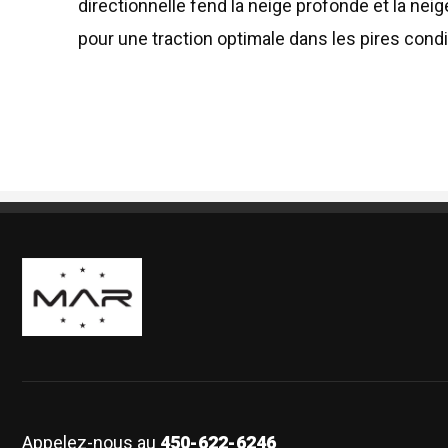
directionnelle fend la neige profonde et la neige
pour une traction optimale dans les pires condi
Boutique Mags à Rabais
Appelez-nous au
450-622-6246