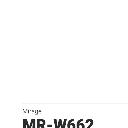
Mirage
MR-W662