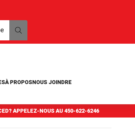
que, modèle ou numéro de pièce
ce
ES
À PROPOS
NOUS JOINDRE
NCED? APPELEZ-NOUS AU
450-622-6246