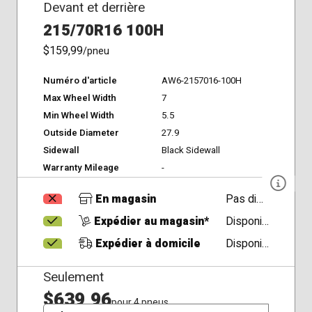
Devant et derrière
215/70R16 100H
$159,99
/pneu
Numéro d'article
AW6-2157016-100H
Max Wheel Width
7
Min Wheel Width
5.5
Outside Diameter
27.9
Sidewall
Black Sidewall
Warranty Mileage
-
En magasin
Pas disponible
Expédier au magasin*
Disponible
Expédier à domicile
Disponible
Seulement
$639,96
pour 4 pneus