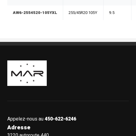
AW6-2554520-105YXL
255/45R20 105Y
9.5
Boutique Mags à Rabais
Appelez-nous au
450-622-6246
Adresse
3220 autoroute 440