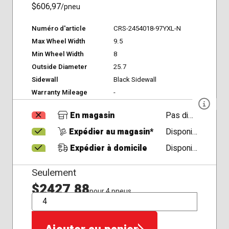
$606,97
/pneu
Numéro d'article
CRS-2454018-97YXL-N
Max Wheel Width
9.5
Min Wheel Width
8
Outside Diameter
25.7
Sidewall
Black Sidewall
Warranty Mileage
-
En magasin
Pas disponible
Expédier au magasin*
Disponible
Expédier à domicile
Disponible
Seulement
$2427,88
pour 4 pneus
QTÉ