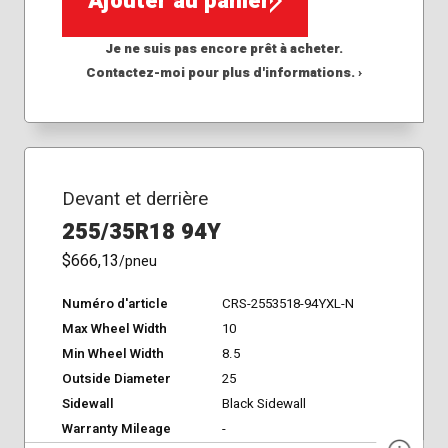
Ajouter au panier
Je ne suis pas encore prêt à acheter.
Contactez-moi pour plus d'informations. ›
Devant et derrière
255/35R18 94Y
$666,13
/pneu
Numéro d'article
CRS-2553518-94YXL-N
Max Wheel Width
10
Min Wheel Width
8.5
Outside Diameter
25
Sidewall
Black Sidewall
Warranty Mileage
-