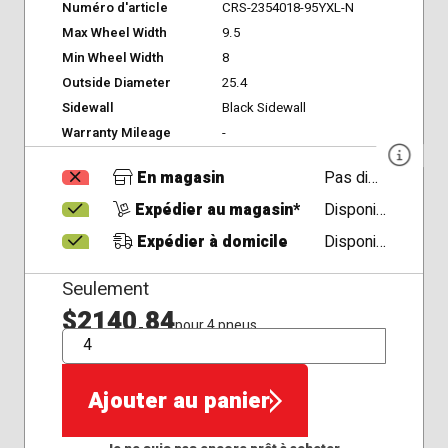
Numéro d'article
CRS-2354018-95YXL-N
Max Wheel Width
9.5
Min Wheel Width
8
Outside Diameter
25.4
Sidewall
Black Sidewall
Warranty Mileage
-
En magasin
Pas disponible
Expédier au magasin*
Disponible
Expédier à domicile
Disponible
Seulement
$2140,84
pour 4 pneus
QTÉ
Ajouter au panier