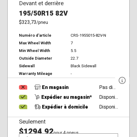
Devant et derrière
195/50R15 82V
$323,73
/pneu
Numéro d'article
CRS-1955015-82V-N
Max Wheel Width
7
Min Wheel Width
5.5
Outside Diameter
22.7
Sidewall
Black Sidewall
Warranty Mileage
-
En magasin
Pas disponible
Expédier au magasin*
Disponible
Expédier à domicile
Disponible
Seulement
$1294,92
pour 4 pneus