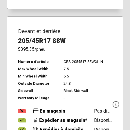
Devant et derrière
205/45R17 88W
$395,35
/pneu
Numéro d'article
CRS-2054517-88WXL-N
Max Wheel Width
7.5
Min Wheel Width
6.5
Outside Diameter
24.3
Sidewall
Black Sidewall
Warranty Mileage
-
En magasin
Pas disponible
Expédier au magasin*
Disponible
Expédier à domicile
Disponible