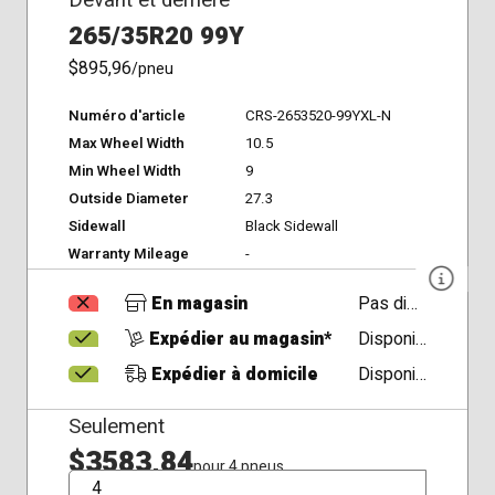
265/35R20 99Y
$895,96
/pneu
Numéro d'article
CRS-2653520-99YXL-N
Max Wheel Width
10.5
Min Wheel Width
9
Outside Diameter
27.3
Sidewall
Black Sidewall
Warranty Mileage
-
En magasin
Pas disponible
Expédier au magasin*
Disponible
Expédier à domicile
Disponible
Seulement
$3583,84
pour 4 pneus