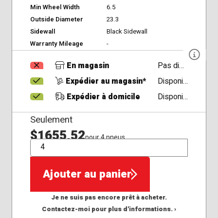
Min Wheel Width
6.5
Outside Diameter
23.3
Sidewall
Black Sidewall
Warranty Mileage
-
En magasin
Pas disponible
Expédier au magasin*
Disponible
Expédier à domicile
Disponible
Seulement
$1655,52
pour 4 pneus
QTÉ
Ajouter au panier
Je ne suis pas encore prêt à acheter.
Contactez-moi pour plus d'informations. ›