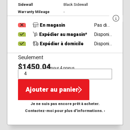
Sidewall
Black Sidewall
Warranty Mileage
-
En magasin
Pas disponible
Expédier au magasin*
Disponible
Expédier à domicile
Disponible
Seulement
$1450,04
pour 4 pneus
QTÉ
Ajouter au panier
Je ne suis pas encore prêt à acheter.
Contactez-moi pour plus d'informations. ›