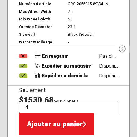
Numéro d'article
CRS-2055015-89VXL-N
Max Wheel Width
7.5
Min Wheel Width
5.5
Outside Diameter
23.1
Sidewall
Black Sidewall
Warranty Mileage
-
En magasin
Pas disponible
Expédier au magasin*
Disponible
Expédier à domicile
Disponible
Seulement
$1530,68
pour 4 pneus
QTÉ
Ajouter au panier