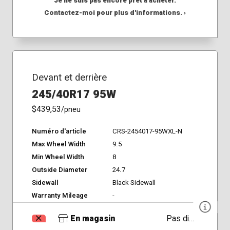
Je ne suis pas encore prêt à acheter.
Contactez-moi pour plus d'informations. ›
Devant et derrière
245/40R17 95W
$439,53
/pneu
Numéro d'article
CRS-2454017-95WXL-N
Max Wheel Width
9.5
Min Wheel Width
8
Outside Diameter
24.7
Sidewall
Black Sidewall
Warranty Mileage
-
En magasin
Pas disponible