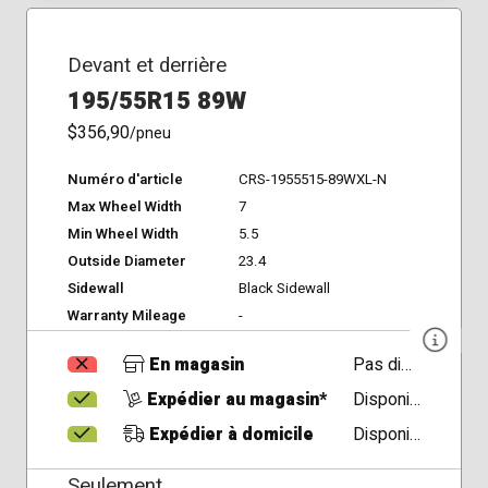
Devant et derrière
195/55R15 89W
$356,90
/pneu
Numéro d'article
CRS-1955515-89WXL-N
Max Wheel Width
7
Min Wheel Width
5.5
Outside Diameter
23.4
Sidewall
Black Sidewall
Warranty Mileage
-
En magasin
Pas disponible
Expédier au magasin*
Disponible
Expédier à domicile
Disponible
Seulement