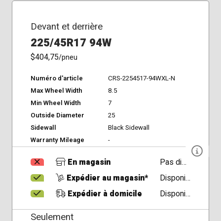
Devant et derrière
225/45R17 94W
$404,75
/pneu
Numéro d'article
CRS-2254517-94WXL-N
Max Wheel Width
8.5
Min Wheel Width
7
Outside Diameter
25
Sidewall
Black Sidewall
Warranty Mileage
-
En magasin
Pas disponible
Expédier au magasin*
Disponible
Expédier à domicile
Disponible
Seulement