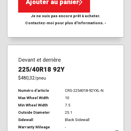
Ajouter au panier
Je ne suis pas encore prêt à acheter.
Contactez-moi pour plus d'informations. ›
Devant et derrière
225/40R18 92Y
$480,32
/pneu
Numéro d'article
CRS-2254018-92YXL-N
Max Wheel Width
10
Min Wheel Width
7.5
Outside Diameter
25.1
Sidewall
Black Sidewall
Warranty Mileage
-