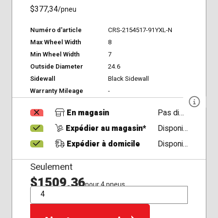
$377,34
/pneu
Numéro d'article
CRS-2154517-91YXL-N
Max Wheel Width
8
Min Wheel Width
7
Outside Diameter
24.6
Sidewall
Black Sidewall
Warranty Mileage
-
En magasin
Pas disponible
Expédier au magasin*
Disponible
Expédier à domicile
Disponible
Seulement
$1509,36
pour 4 pneus
QTÉ