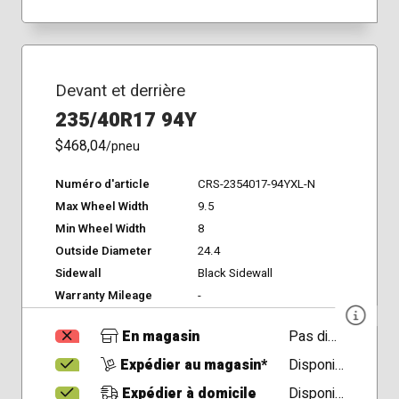
Devant et derrière
235/40R17 94Y
$468,04
/pneu
Numéro d'article
CRS-2354017-94YXL-N
Max Wheel Width
9.5
Min Wheel Width
8
Outside Diameter
24.4
Sidewall
Black Sidewall
Warranty Mileage
-
En magasin
Pas disponible
Expédier au magasin*
Disponible
Expédier à domicile
Disponible