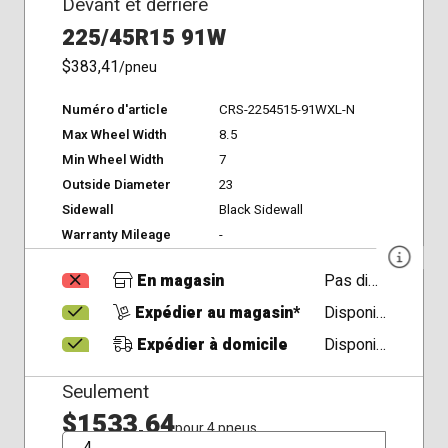
Devant et derrière
225/45R15 91W
$383,41
/pneu
Numéro d'article
CRS-2254515-91WXL-N
Max Wheel Width
8.5
Min Wheel Width
7
Outside Diameter
23
Sidewall
Black Sidewall
Warranty Mileage
-
En magasin
Pas disponible
Expédier au magasin*
Disponible
Expédier à domicile
Disponible
Seulement
$1533,64
pour 4 pneus