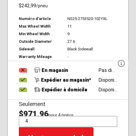
$242,99
/pneu
Numéro d'article
NS25-2753520-102YXL
Max Wheel Width
11
Min Wheel Width
9
Outside Diameter
27.6
Sidewall
Black Sidewall
Warranty Mileage
-
En magasin
Pas disponible
Expédier au magasin*
Disponible
Expédier à domicile
Disponible
Seulement
$971,96
pour 4 pneus
QTÉ