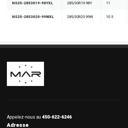
NS25-2853019-98YXL
285/30R19 98Y
11
NS25-2853020-99WXL
285/30R20 99W
10.5
Boutique Mags à Rabais
Appelez-nous au
450-622-6246
Adresse