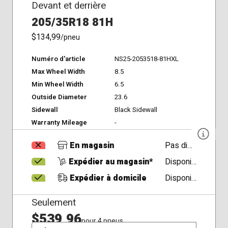
Devant et derrière
205/35R18 81H
$134,99
/pneu
Numéro d'article
NS25-2053518-81HXL
Max Wheel Width
8.5
Min Wheel Width
6.5
Outside Diameter
23.6
Sidewall
Black Sidewall
Warranty Mileage
-
En magasin
Pas disponible
Expédier au magasin*
Disponible
Expédier à domicile
Disponible
Seulement
$539,96
pour 4 pneus