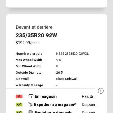
Devant et derrière
235/35R20 92W
$192,99
/pneu
Numéro d'article
NS25-2353520-92WXL
Max Wheel Width
9.5
Min Wheel Width
8
Outside Diameter
26.5
Sidewall
Black Sidewall
Warranty Mileage
-
En magasin
Pas disponible
Expédier au magasin*
Disponible
Expédier à domicile
Disponible