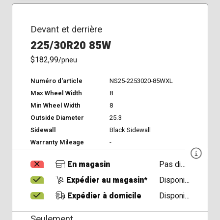
Devant et derrière
225/30R20 85W
$182,99
/pneu
Numéro d'article
NS25-2253020-85WXL
Max Wheel Width
8
Min Wheel Width
8
Outside Diameter
25.3
Sidewall
Black Sidewall
Warranty Mileage
-
En magasin
Pas disponible
Expédier au magasin*
Disponible
Expédier à domicile
Disponible
Seulement