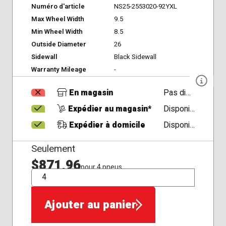
Numéro d'article
NS25-2553020-92YXL
Max Wheel Width
9.5
Min Wheel Width
8.5
Outside Diameter
26
Sidewall
Black Sidewall
Warranty Mileage
-
En magasin
Pas disponible
Expédier au magasin*
Disponible
Expédier à domicile
Disponible
Seulement
$871,96
pour 4 pneus
QTÉ
Ajouter au panier