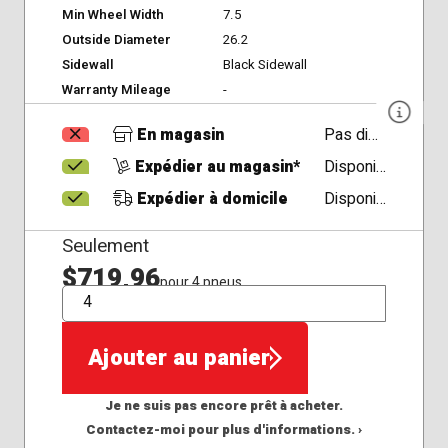
Min Wheel Width
7.5
Outside Diameter
26.2
Sidewall
Black Sidewall
Warranty Mileage
-
En magasin
Pas disponible
Expédier au magasin*
Disponible
Expédier à domicile
Disponible
Seulement
$719,96
pour 4 pneus
QTÉ
Ajouter au panier
Je ne suis pas encore prêt à acheter.
Contactez-moi pour plus d'informations. ›