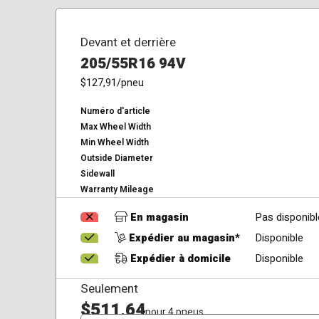
Devant et derrière
205/55R16 94V
$127,91
/pneu
Numéro d'article
Max Wheel Width
Min Wheel Width
Outside Diameter
Sidewall
Warranty Mileage
En magasin
Pas disponibl
Expédier au magasin*
Disponible
Expédier à domicile
Disponible
Seulement
$511,64
pour 4 pneus