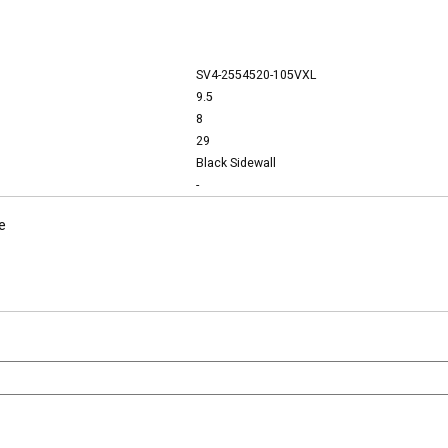
SV4-2554520-105VXL
9.5
8
29
Black Sidewall
-
e