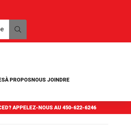
que, modèle ou numéro de pièce
ce
ES
À PROPOS
NOUS JOINDRE
NCED? APPELEZ-NOUS AU
450-622-6246