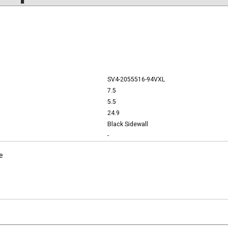
SV4-2055516-94VXL
7.5
5.5
24.9
Black Sidewall
-
e