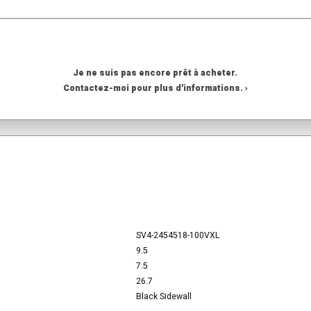
Je ne suis pas encore prêt à acheter.
Contactez-moi pour plus d'informations. ›
SV4-2454518-100VXL
9.5
7.5
26.7
Black Sidewall