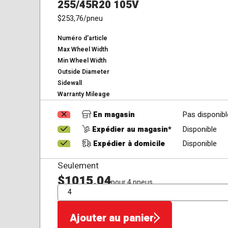
255/45R20 105V
$253,76
/pneu
Numéro d'article
Max Wheel Width
Min Wheel Width
Outside Diameter
Sidewall
Warranty Mileage
En magasin
Pas disponibl
Expédier au magasin*
Disponible
Expédier à domicile
Disponible
Seulement
$1015,04
pour 4 pneus
QTÉ
Ajouter au panier