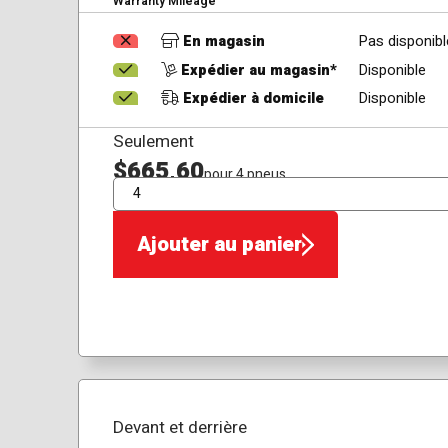
Warranty Mileage
En magasin
Pas disponibl
Expédier au magasin*
Disponible
Expédier à domicile
Disponible
Seulement
$665,60
pour 4 pneus
QTÉ
Ajouter au panier
Devant et derrière