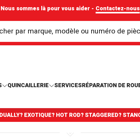
Nous sommes là pour vous aider -
Contactez-nous
Rechercher par mar
cher par marque, modèle ou numéro de piè
S
QUINCAILLERIE
SERVICES
RÉPARATION DE ROU
 DUALLY? EXOTIQUE? HOT ROD? STAGGERED? STA