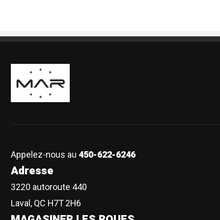
Boutique Mags à Rabais
Appelez-nous au
450-622-6246
Adresse
3220 autoroute 440
Laval, QC H7T 2H6
MAGASINER LES ROUES