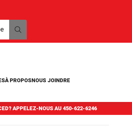
que, modèle ou numéro de pièce
ce
ES
À PROPOS
NOUS JOINDRE
NCED? APPELEZ-NOUS AU
450-622-6246