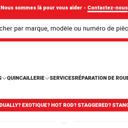
Nous sommes là pour vous aider -
Contactez-nous
Rechercher par mar
cher par marque, modèle ou numéro de piè
S
QUINCAILLERIE
SERVICES
RÉPARATION DE ROU
 DUALLY? EXOTIQUE? HOT ROD? STAGGERED? STA