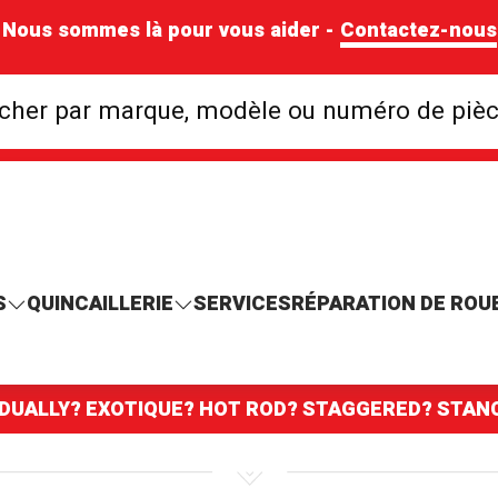
Nous sommes là pour vous aider -
Contactez-nous
Rechercher par mar
cher par marque, modèle ou numéro de piè
S
QUINCAILLERIE
SERVICES
RÉPARATION DE ROU
 DUALLY? EXOTIQUE? HOT ROD? STAGGERED? STA