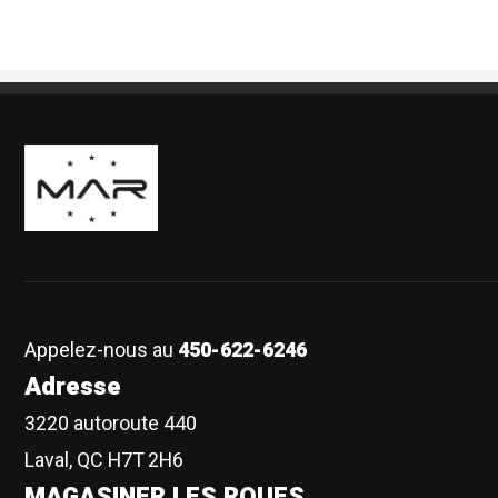
Boutique Mags à Rabais
Appelez-nous au
450-622-6246
Adresse
3220 autoroute 440
Laval, QC H7T 2H6
MAGASINER LES ROUES