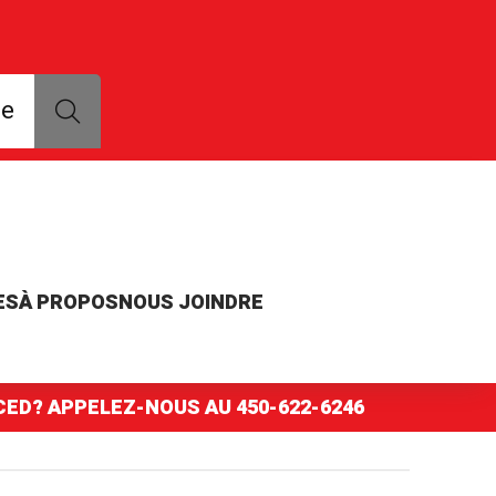
que, modèle ou numéro de pièce
ce
ES
À PROPOS
NOUS JOINDRE
NCED? APPELEZ-NOUS AU
450-622-6246